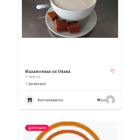
Mazamorras de Urabá
0.0
(0)
Apartadó
Restaurantes
139
Populares