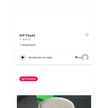
J&Y Urabá
0.0
(0)
Apartadó
Agencias de viaje
134
Populares