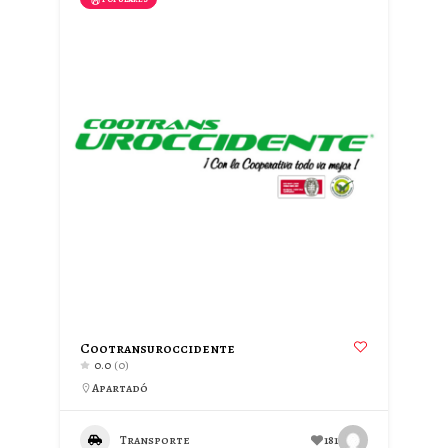
Cootransuroccidente
0.0
(0)
Apartadó
Transporte
181