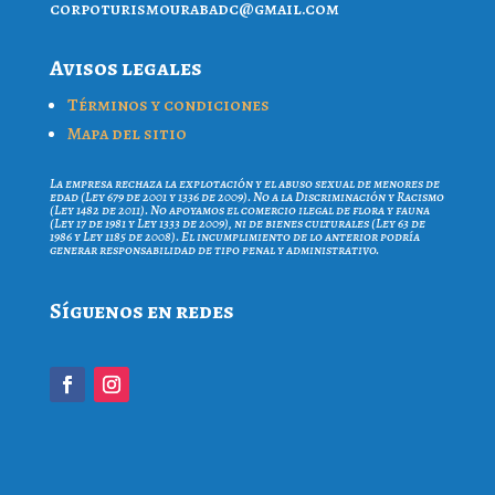
proc
iruto
ruoms
cdaba
iamg@
moc.l
Avisos legales
Términos y condiciones
Mapa del sitio
La empresa rechaza la explotación y el abuso sexual de menores de
edad (Ley 679 de 2001 y 1336 de 2009). No a la Discriminación y Racismo
(Ley 1482 de 2011). No apoyamos el comercio ilegal de flora y fauna
(Ley 17 de 1981 y Ley 1333 de 2009), ni de bienes culturales (Ley 63 de
1986 y Ley 1185 de 2008). El incumplimiento de lo anterior podría
generar responsabilidad de tipo penal y administrativo.
Síguenos en redes