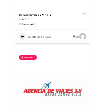
EcoAventuras Molly
0.0
(0)
Apartadó
Agencias de viaje
135
Populares