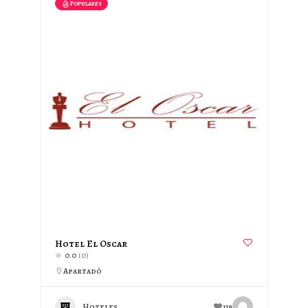
Populares
Hotel El Oscar
0.0
(0)
Apartadó
Hoteles
119