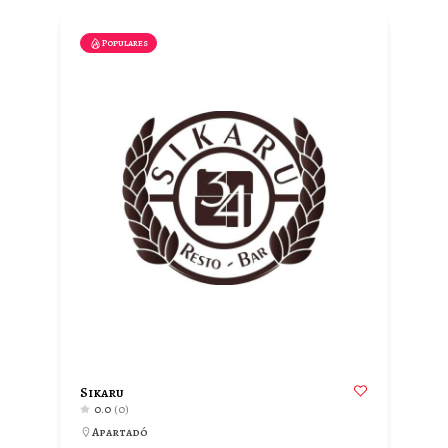
Populares
Sikaru
0.0
(0)
Apartadó