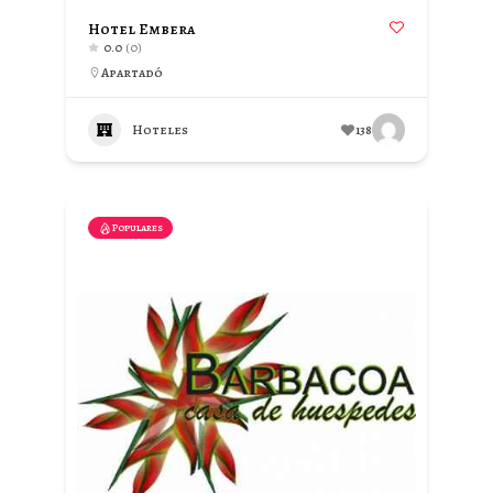
Hotel Embera
0.0
(0)
Apartadó
Hoteles
138
Populares