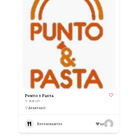
Punto y Pasta
0.0
(0)
Apartadó
Restaurantes
143