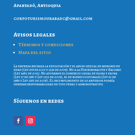
Apartadó, Antioquia
proc
iruto
ruoms
cdaba
iamg@
moc.l
Avisos legales
Términos y condiciones
Mapa del sitio
La empresa rechaza la explotación y el abuso sexual de menores de
edad (Ley 679 de 2001 y 1336 de 2009). No a la Discriminación y Racismo
(Ley 1482 de 2011). No apoyamos el comercio ilegal de flora y fauna
(Ley 17 de 1981 y Ley 1333 de 2009), ni de bienes culturales (Ley 63 de
1986 y Ley 1185 de 2008). El incumplimiento de lo anterior podría
generar responsabilidad de tipo penal y administrativo.
Síguenos en redes