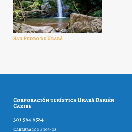
San Pedro de Urabá
Corporación turística Urabá Darién
Caribe
301 564 6584
Carrera 100 # 103-02