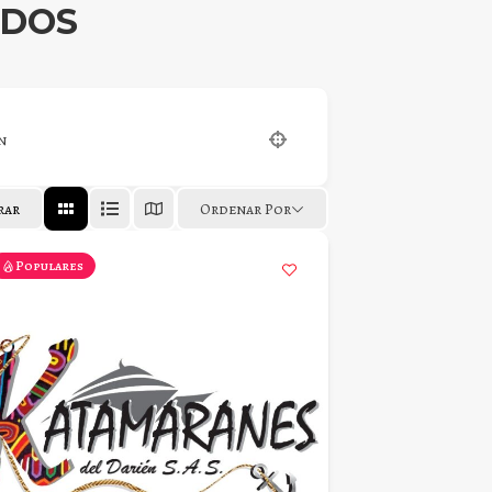
ADOS
n
rar
Ordenar Por
Populares