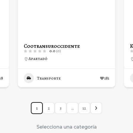
Cootransuroccidente
K
0.0
(0)
Apartadó
38
Transporte
181
1
2
3
…
12
Selecciona una categoría