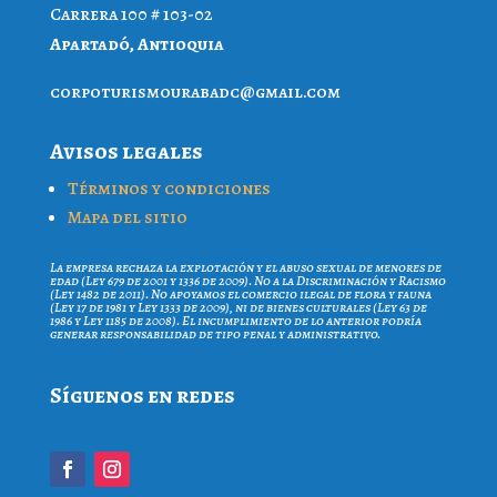
Carrera 100 # 103-02
Apartadó, Antioquia
proc
iruto
ruoms
cdaba
iamg@
moc.l
Avisos legales
Términos y condiciones
Mapa del sitio
La empresa rechaza la explotación y el abuso sexual de menores de
edad (Ley 679 de 2001 y 1336 de 2009). No a la Discriminación y Racismo
(Ley 1482 de 2011). No apoyamos el comercio ilegal de flora y fauna
(Ley 17 de 1981 y Ley 1333 de 2009), ni de bienes culturales (Ley 63 de
1986 y Ley 1185 de 2008). El incumplimiento de lo anterior podría
generar responsabilidad de tipo penal y administrativo.
Síguenos en redes