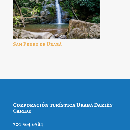
San Pedro de Urabá
Corporación turística Urabá Darién
Caribe
301 564 6584