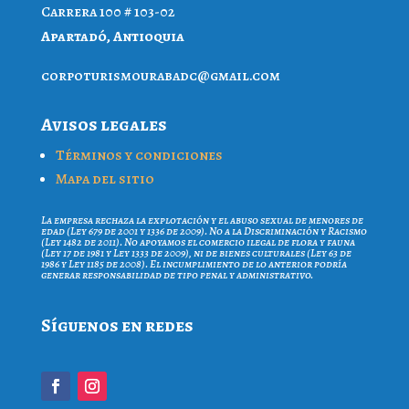
Carrera 100 # 103-02
Apartadó, Antioquia
proc
iruto
ruoms
cdaba
iamg@
moc.l
Avisos legales
Términos y condiciones
Mapa del sitio
La empresa rechaza la explotación y el abuso sexual de menores de
edad (Ley 679 de 2001 y 1336 de 2009). No a la Discriminación y Racismo
(Ley 1482 de 2011). No apoyamos el comercio ilegal de flora y fauna
(Ley 17 de 1981 y Ley 1333 de 2009), ni de bienes culturales (Ley 63 de
1986 y Ley 1185 de 2008). El incumplimiento de lo anterior podría
generar responsabilidad de tipo penal y administrativo.
Síguenos en redes