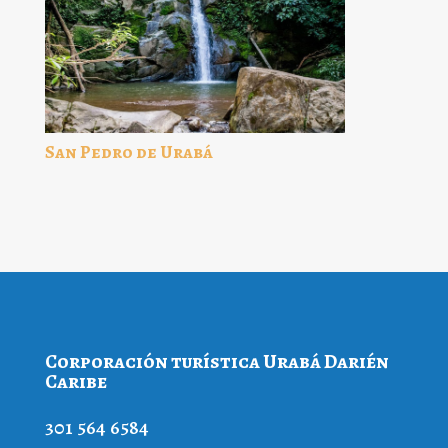
San Pedro de Urabá
Corporación turística Urabá Darién
Caribe
301 564 6584